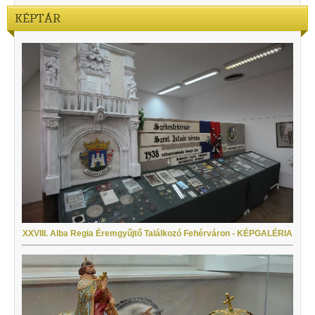
KÉPTÁR
XXVIII. Alba Regia Éremgyűjtő Találkozó Fehérváron - KÉPGALÉRIA