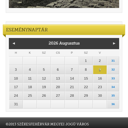
ESEMÉNYNAPTÁR
◄
2026 Augusztus
►
H
K
SZ
CS
P
SZ
V
1
2
31
3
4
5
6
7
8
9
32
10
11
12
13
14
15
16
33
17
18
19
20
21
22
23
34
24
25
26
27
28
29
30
35
31
36
©2013 SZÉKESFEHÉRVÁR MEGYEI JOGÚ VÁROS