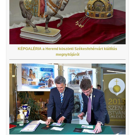
KÉPGALÉRIA a Herend köszönti Székesfehérvárt kiállítás
megnyitójáról