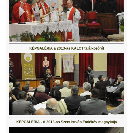
KÉPGALÉRIA a 2013-as KALOT találkozóról
KÉPGALÉRIA - A 2013-as Szent István Emlékév megnyitója