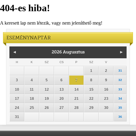
404-es hiba!
A keresett lap nem létezik, vagy nem jeleníthető meg!
ESEMÉNYNAPTÁR
◄
2026 Augusztus
►
H
K
SZ
CS
P
SZ
V
1
2
31
3
4
5
6
7
8
9
32
10
11
12
13
14
15
16
33
17
18
19
20
21
22
23
34
24
25
26
27
28
29
30
35
31
36