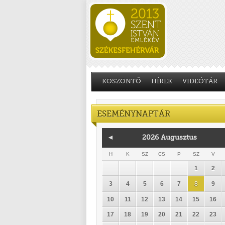
KÖSZÖNTŐ
HÍREK
VIDEÓTÁR
ESEMÉNYNAPTÁR
◄
2026 Augusztus
H
K
SZ
CS
P
SZ
V
1
2
3
4
5
6
7
8
9
10
11
12
13
14
15
16
17
18
19
20
21
22
23