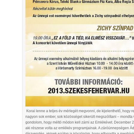
Korai lenne a teljes év mérlegét megvonni, de kijelenthető, hogy
nagyon sok ember, sok közösséget sikerült megszólítani – mondta
gondolom, hogy méltó módon kell zárni az Emlékévet. December 2
aki részese volta az emlékév programjainak. A záróünnepségen Ád
díszvendég, akinek ezúton is köszönöm, hogy elfogadta a meghívá