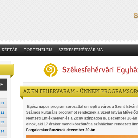
KÉPTÁR
TÖRTÉNELEM
SZÉKESFEHÉRVÁR MA
►
AZ ÉN FEHÉRVÁRAM - ÜNNEPI PROGRAMSOR
31
Egész napos programsorozattal ünnepli a város a Szent István
Számos kulturális programot rendeznek a Szent István Művelőd
32
Nemzeti Emlékhelyen és a Zichy színpadon is. December 20-án 
33
elnök, aki 17 órakor mond köszöntőt a színházban rendezett ünn
Forgalomkorlátozások december 20-án
34