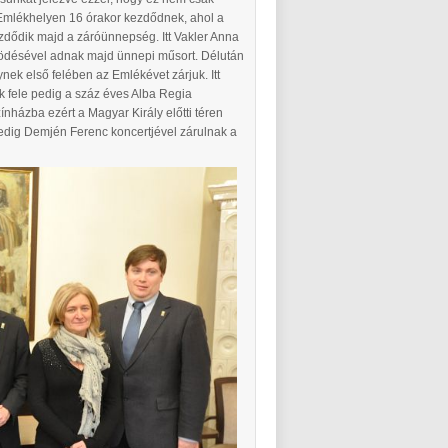
Emlékhelyen 16 órakor kezdődnek, ahol a
zdődik majd a záróünnepség. Itt Vakler Anna
ödésével adnak majd ünnepi műsort. Délután
ek első felében az Emlékévet zárjuk. Itt
 fele pedig a száz éves Alba Regia
nházba ezért a Magyar Király előtti téren
 pedig Demjén Ferenc koncertjével zárulnak a