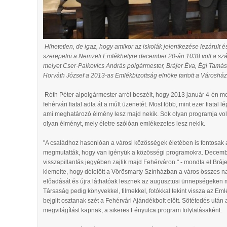
Hihetetlen, de igaz, hogy amikor az iskolák jelentkezése lezárult
szerepelni a Nemzeti Emlékhelyre december 20-án 1038 volt a szám
melyet Cser-Palkovics András polgármester, Brájer Éva, Égi Tamás
Horváth József a 2013-as Emlékbizottság elnöke tartott a Városhá
Róth Péter alpolgármester arról beszélt, hogy 2013 január 4-én me
fehérvári fiatal adta át a múlt üzenetét. Most több, mint ezer fiatal
ami meghatározó élmény lesz majd nekik. Sok olyan programja volt
olyan élményt, mely életre szólóan emlékezetes lesz nekik.
"A családhoz hasonlóan a városi közösségek életében is fontosak 
megmutatták, hogy van igényük a közösségi programokra. Decembe
visszapillantás jegyében zajlik majd Fehérváron." - mondta el Bráj
kiemelte, hogy délelőtt a Vörösmarty Színházban a város összes 
előadását és újra láthatóak lesznek az augusztusi ünnepségeken 
Társaság pedig könyvekkel, filmekkel, fotókkal tekint vissza az Em
bejglit osztanak szét a Fehérvári Ajándékbolt előtt. Sötétedés után
megvilágítást kapnak, a sikeres Fényutca program folytatásaként.