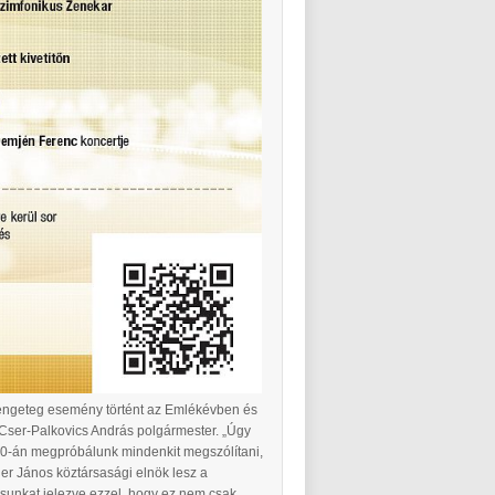
 rengeteg esemény történt az Emlékévben és
 Cser-Palkovics András polgármester. „Úgy
0-án megpróbálunk mindenkit megszólítani,
er János köztársasági elnök lesz a
sunkat jelezve ezzel, hogy ez nem csak