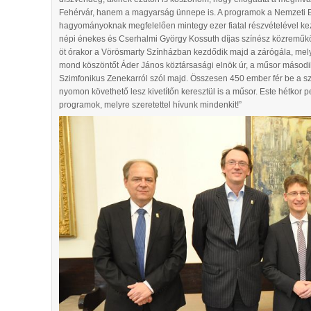
Fehérvár, hanem a magyarság ünnepe is. A programok a Nemzeti 
hagyományoknak megfelelően mintegy ezer fiatal részvételével ke
népi énekes és Cserhalmi György Kossuth díjas színész közreműk
öt órakor a Vörösmarty Színházban kezdődik majd a zárógála, melyn
mond köszöntőt Áder János köztársasági elnök úr, a műsor második
Szimfonikus Zenekarról szól majd. Összesen 450 ember fér be a szí
nyomon követhető lesz kivetítőn keresztül is a műsor. Este hétkor
programok, melyre szeretettel hívunk mindenkit!”