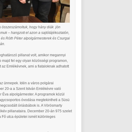
 és összeszámoltuk, hogy hány diák jön
uk – hangzott el azon a sajtótájékoztatón,
 és Róth Péter alpolgármesterek és Csurgai
zán.
ghatározó pillanat volt, amikor megannyi
 lép majd fel egy olyan közösségi programon,
 az Emlékévnek, ami a fiataloknak adhatott
az ünnepek. Idén a város polgárai
r 20-a a Szent István Emlékévre való
er Éva alpolgármester. A programok közül
nagycsoportos óvodása megtekintheti a Süsü
megcsodált óriásbábok is. A Vörösmarty
lékév pillanataira. December 20-án 975 szelet
 a Fő utca épületei ismét különleges