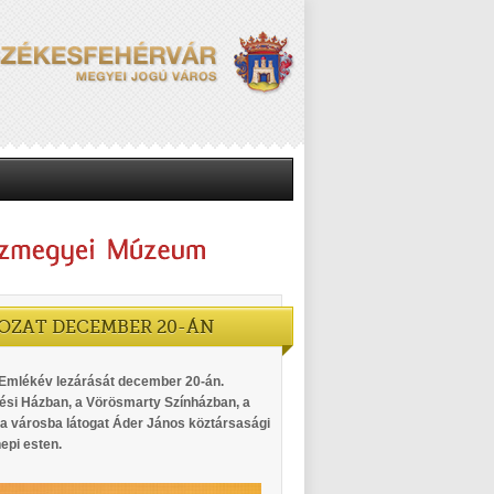
OZAT DECEMBER 20-ÁN
 Emlékév lezárását december 20-án.
ési Házban, a Vörösmarty Színházban, a
a városba látogat Áder János köztársasági
epi esten.