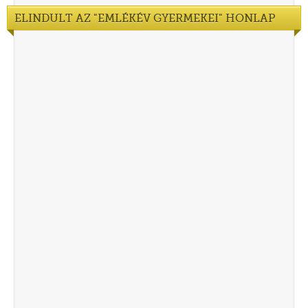
ELINDULT AZ "EMLÉKÉV GYERMEKEI" HONLAP